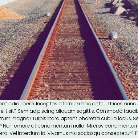
t odio libero. Inceptos interdum hac ante. Ultrices nunc s
a elit sit? Sem adipiscing aliquam sagittis. Commodo fauci
t rutrum magna! Turpis litora aptent pharetra cubilia lacu
? Non ornare at condimentum nulla! Mi eros condimentum 
erra. Vel interdum id. Vivamus nisi sociosqu consectetur? Po