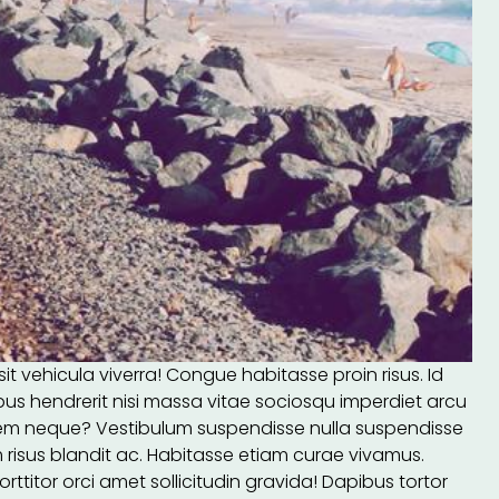
it vehicula viverra! Congue habitasse proin risus. Id
bus hendrerit nisi massa vitae sociosqu imperdiet arcu
s. Sem neque? Vestibulum suspendisse nulla suspendisse
risus blandit ac. Habitasse etiam curae vivamus.
rttitor orci amet sollicitudin gravida! Dapibus tortor