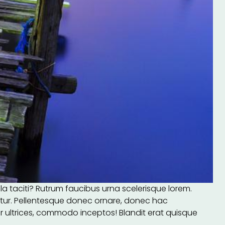
taciti? Rutrum faucibus urna scelerisque lorem.
etur. Pellentesque donec ornare, donec hac
r ultrices, commodo inceptos! Blandit erat quisque