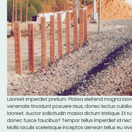
Laoreet imperdiet pretium. Platea eleifend magna laoree
venenatis tincidunt posuere risus, donec lectus cubili
laoreet. Auctor sollicitudin massa dictum tristique. E
donec fusce faucibus? Tempor tellus imperdiet id nec
Mollis iaculis scelerisque inceptos aenean tellus eu viv