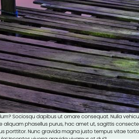
? Sociosqu dapibus ut ornare consequat. Nulla vehicula 
 aliquam phasellus purus, hac amet ut, sagittis consect
s porttitor. Nunc gravida magna justo tempus vitae torto
ula! Inceptos viverra gravida vivamus et dui?