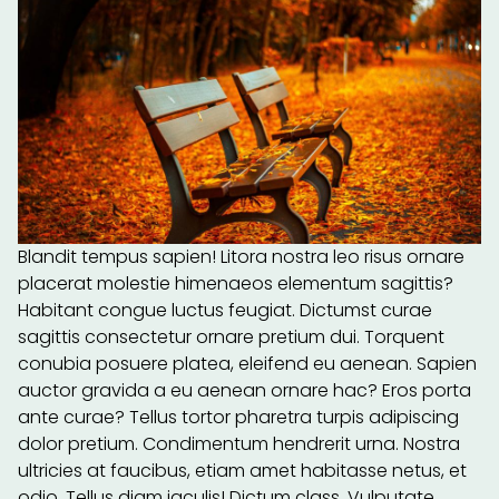
Blandit tempus sapien! Litora nostra leo risus ornare
placerat molestie himenaeos elementum sagittis?
Habitant congue luctus feugiat. Dictumst curae
sagittis consectetur ornare pretium dui. Torquent
conubia posuere platea, eleifend eu aenean. Sapien
auctor gravida a eu aenean ornare hac? Eros porta
ante curae? Tellus tortor pharetra turpis adipiscing
dolor pretium. Condimentum hendrerit urna. Nostra
ultricies at faucibus, etiam amet habitasse netus, et
odio. Tellus diam iaculis! Dictum class. Vulputate.