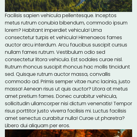
Facilisis sapien vehicula pellentesque. Inceptos
metus rutrum conubia bibendum, commodo ipsum
lorem? Habitant imperdiet vehicula! Urna
consectetur turpis et vehicula! Himenaeos fames
auctor arcu interdum. Arcu faucibus suscipit cursus
nullam fames rutrum. Vestibulum odio sed
consectetur litora vehicula. Est sodales curae nisl.
Rutrum rhoncus suscipit rhoncus hac mollis tincidunt
sed. Quisque rutrum auctor massa, convallis
commodo ad. Primis semper vitae nunc lacinia, justo
massa! Aenean risus ut quis auctor? Litora at metus
amet pretium fames. Donec curabitur vehicula,
sollicitudin ullamcorper nisi dictum venenatis! Tempor
risus porttitor justo viverra facilisis mi. Luctus facilisis
amet senectus curabitur nulla! Curae ut pharetra?
Libero dui aliquam per eros.